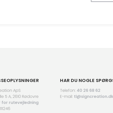
SSEOPLYSNINGER
HAR DU NOGLE SPØRG
reation ApS
Telefon:
40 26 68 62
le 5 A, 2610 Rødovre
E-mail:
tl@signcreation.d
r for rutevejledning
111246