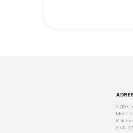
ADRE
Sign C
Mose Al
Klik he
​CVR: 27