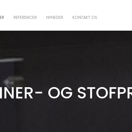
ER
REFERENCER
NYHEDER
KONTAKT OS
NER- OG STOFP