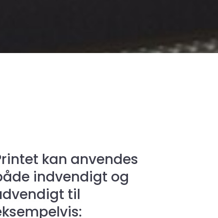
Printet kan anvendes
både indvendigt og
udvendigt til
eksempelvis: