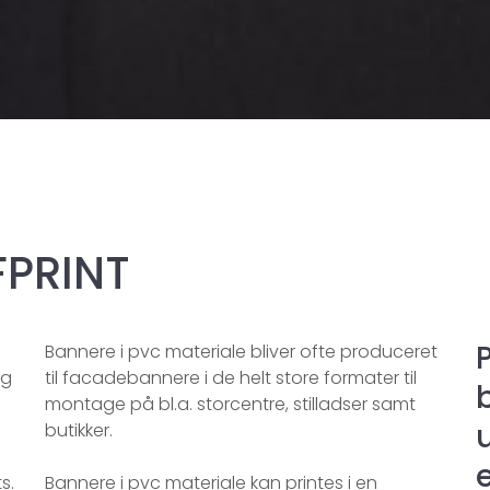
FPRINT
​Bannere i pvc materiale bliver ofte produceret
og
til facadebannere i de helt store formater til
montage på bl.a. storcentre, stilladser samt
butikker.​​
s.
Bannere i pvc materiale kan printes i en